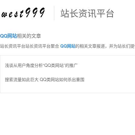
站长资讯平台
QQ网站
相关的文章
站长资讯平台站长资讯平台聚合
QQ网站
的相关文章报道，并为站长们提
浅谈从用户角度分析“QQ类网站”的推广
搜索流量如此巨大 QQ类网站如何杀出重围