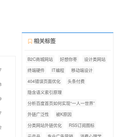
相关标签
B2C商城网站
好想你枣
设计类网站
7
终端硬件
IT编程
移动端设计
404错误页面优化
头条付费
8
隐含语义索引原理
9
分析百度首页如何实现“一人一世界”
7
外链广泛性
被K原因
分类网站外链优化
RSS订阅图标
2
云产品
专业广告营销
消费心理学