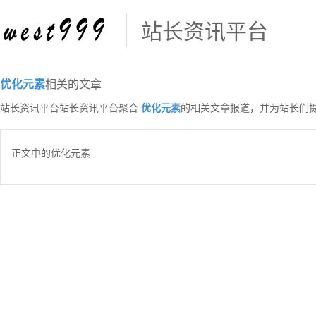
站长资讯平台
优化元素
相关的文章
站长资讯平台站长资讯平台聚合
优化元素
的相关文章报道，并为站长们
正文中的优化元素