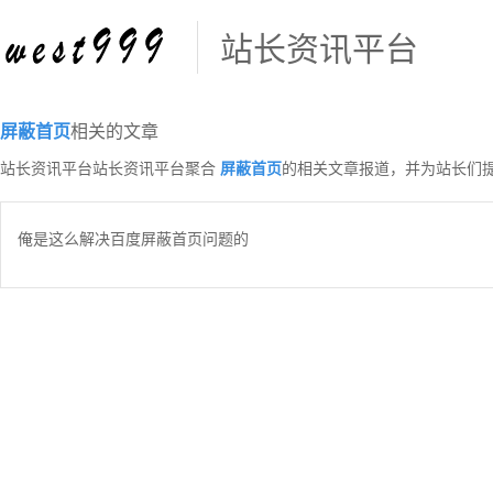
站长资讯平台
屏蔽首页
相关的文章
站长资讯平台站长资讯平台聚合
屏蔽首页
的相关文章报道，并为站长们
俺是这么解决百度屏蔽首页问题的