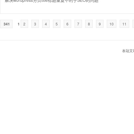
解决wordpress分页title标题重复不利于SEO的问题
341
1
2
3
4
5
6
7
8
9
10
11
本站文章