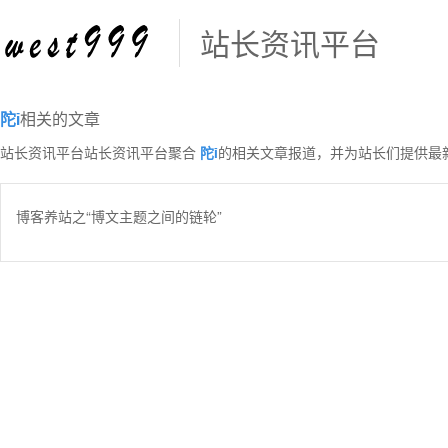
站长资讯平台
陀
相关的文章
站长资讯平台站长资讯平台聚合
陀
的相关文章报道，并为站长们提供最
博客养站之“博文主题之间的链轮”