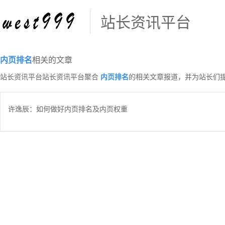
站长资讯平台
内页排名
相关的文章
站长资讯平台站长资讯平台聚合
内页排名
的相关文章报道，并为站长们
许逸辰：如何做好内页排名及内页权重