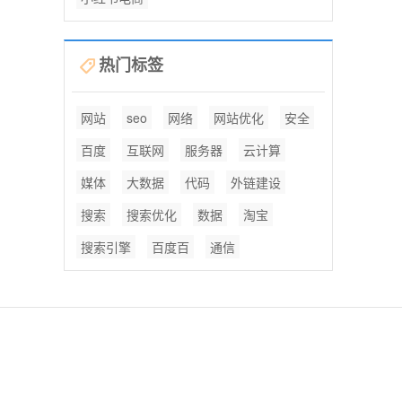
热门标签
网站
seo
网络
网站优化
安全
百度
互联网
服务器
云计算
媒体
大数据
代码
外链建设
搜索
搜索优化
数据
淘宝
搜索引擎
百度百
通信