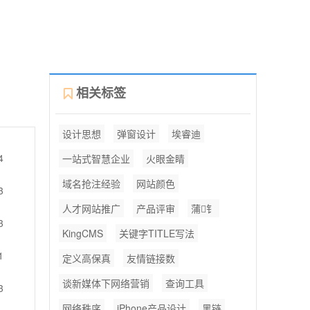
相关标签
设计思想
弹窗设计
埃睿迪
4
一站式智慧企业
火眼金睛
域名抢注经验
网站颜色
3
人才网站推广
产品评审
蒲钅
3
KingCMS
关键字TITLE写法
1
定义高保真
友情链接数
谈新媒体下网络营销
查询工具
3
网络秩序
iPhone产品设计
黑链