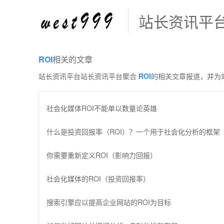
站长资讯平
ROI
相关的文章
站长资讯平台站长资讯平台聚合
ROI
的相关文章报道，并为
社会化媒体ROI不能单以数量论英雄
什么是投资回报率（ROI）？一个用于社会化分析的框架
你需要重新定义ROI（影响力回报）
社会化媒体的ROI（投资回报率）
搜索引擎应以提高企业网站的ROI为目标