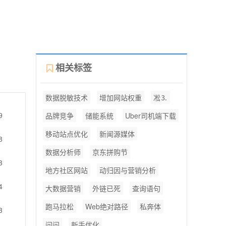
相关标签
数据脱敏技术
增加网站权重
凇⒊
9
品牌竞争
储能系统
Uber司机端下载
移动站点优化
新闻源媒体
8
数据分析师
京东拼购节
3
地方社区网站
动归因与营销分析
4
大数据营销
外链已死
查询语句
跑马拉松
Web绝对路径
私奔体
3
问问
新手优化