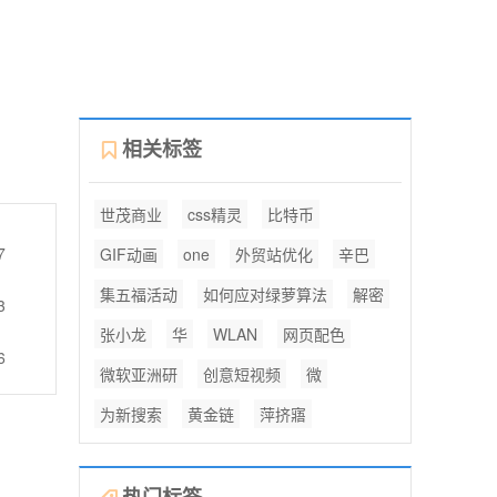
相关标签
世茂商业
css精灵
比特币
7
GIF动画
one
外贸站优化
辛巴
集五福活动
如何应对绿萝算法
解密
3
张小龙
华
WLAN
网页配色
6
微软亚洲研
创意短视频
微
为新搜索
黄金链
萍挤寤