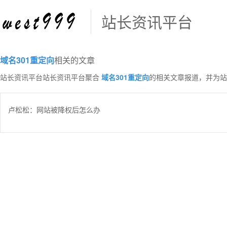
站长资讯平台
域名301重定向
相关的文章
站长资讯平台站长资讯平台聚合
域名301重定向
的相关文章报道，并为站
卢松松：网站被降权后怎么办