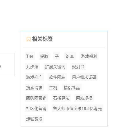
相关标签
Tier
提取
子
诒
游戏福利
2
九步法
扩展关键词
规划书
游戏推广
软件网站
用户需求调研
搜索请求
主机
情侣礼品
团购网营销
石榴算法
网站规模
社区化营销
鲁大师市值突破16.5亿港元
煺毡簧境