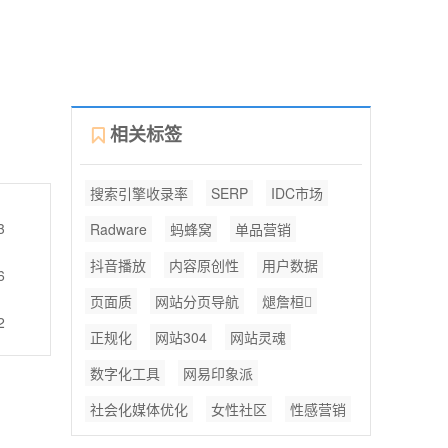
相关标签
搜索引擎收录率
SERP
IDC市场
3
Radware
蚂蜂窝
单品营销
抖音播放
内容原创性
用户数据
6
页面质
网站分页导航
煺詹桓
2
正规化
网站304
网站灵魂
数字化工具
网易印象派
社会化媒体优化
女性社区
性感营销