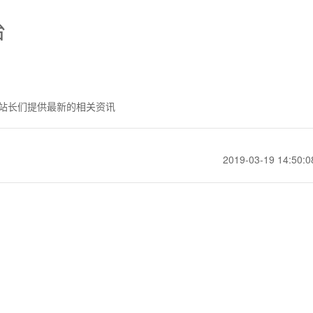
台
站长们提供最新的相关资讯
2019-03-19 14:50:0