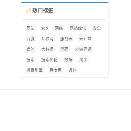
热门标签
网站
seo
网络
网站优化
安全
百度
互联网
服务器
云计算
媒体
大数据
代码
外链建设
搜索
搜索优化
数据
淘宝
搜索引擎
百度百
通信