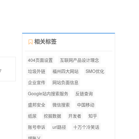
相关标签
404页面设置
互联网产品设计理念
7
垃圾外链
福州四大网站
SMO优化
企业宣传
网站负面信息
Google站内搜索服务
反链查询
盛邦安全
微信搜索
中国移动
纸尿
挖掘数据
开发者
知乎
账号申诉
url路径
十万个冷笑话
煺胀Ｖ