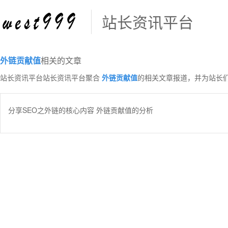
站长资讯平台
外链贡献值
相关的文章
站长资讯平台站长资讯平台聚合
外链贡献值
的相关文章报道，并为站长
分享SEO之外链的核心内容 外链贡献值的分析