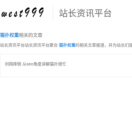
站长资讯平台
猫扑权重
相关的文章
站长资讯平台站长资讯平台聚合
猫扑权重
的相关文章报道，并为站长们
刘翔摔倒 从seo角度讲解猫扑很忙