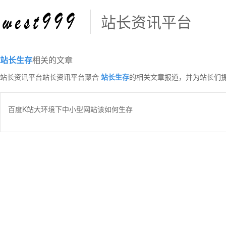
站长资讯平台
站长生存
相关的文章
站长资讯平台站长资讯平台聚合
站长生存
的相关文章报道，并为站长们
百度K站大环境下中小型网站该如何生存