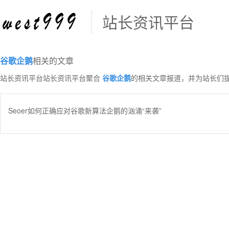
站长资讯平台
谷歌企鹅
相关的文章
站长资讯平台站长资讯平台聚合
谷歌企鹅
的相关文章报道，并为站长们
Seoer如何正确应对谷歌新算法企鹅的汹涌“来袭”