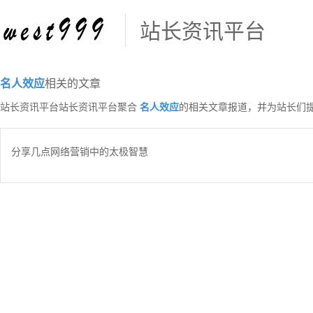
站长资讯平台
名人效应
相关的文章
站长资讯平台站长资讯平台聚合
名人效应
的相关文章报道，并为站长们
分享几点网络营销中的太极智慧