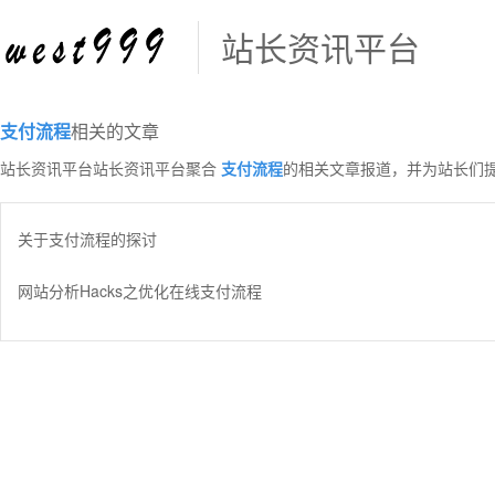
站长资讯平台
支付流程
相关的文章
站长资讯平台站长资讯平台聚合
支付流程
的相关文章报道，并为站长们
关于支付流程的探讨
网站分析Hacks之优化在线支付流程