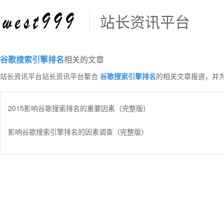
站长资讯平台
谷歌搜索引擎排名
相关的文章
站长资讯平台站长资讯平台聚合
谷歌搜索引擎排名
的相关文章报道，并
2015影响谷歌搜索排名的重要因素（完整版）
影响谷歌搜索引擎排名的因素调查（完整版）