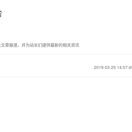
台
关文章报道，并为站长们提供最新的相关资讯
2019-03-25 14:07:4