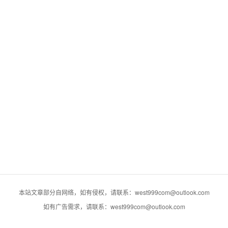
本站文章部分自网络，如有侵权，请联系：west999com@outlook.com
如有广告需求，请联系：west999com@outlook.com