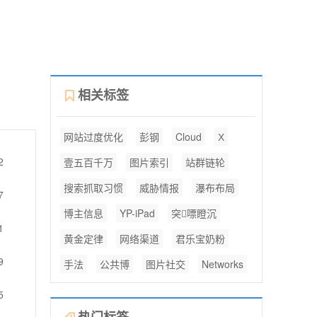
相关标签
网站过度优化
彭钢
Cloud
Х
2
壹五百千万
图片索引
站群链轮
搜索抓取习惯
威胁情报
瀑布布局
7
博主信息
YP-iPad
突嘌瞪沉
1
黄金定律
网络渠道
君乐宝奶粉
9
手法
公共博
图片社交
Networks
5