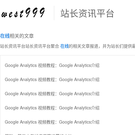
站长资讯平台
在线
相关的文章
站长资讯平台站长资讯平台聚合
在线
的相关文章报道，并为站长们提供
Google Analytics 视频教程：Google Analytics介绍
Google Analytics 视频教程：Google Analytics介绍
Google Analytics 视频教程：Google Analytics介绍
Google Analytics 视频教程：Google Analytics介绍
Google Analytics 视频教程：Google Analytics介绍