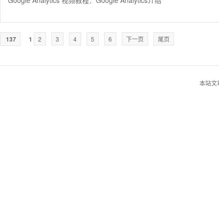
Google Analytics 视频教程：Google Analytics介绍
137
1
2
3
4
5
6
下一页
尾页
本站文章