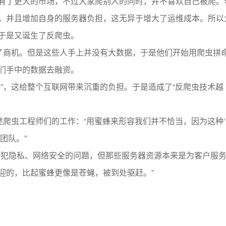
有了更大的市场，不过大家爬别人的同时，并不喜欢自己被爬。
，并且增加自身的服务器负担，这无异于增大了运维成本。所以
于是又诞生了反爬虫。
到了商机。但是这些人手上并没有大数据，于是他们开始用爬虫拼
他们手中的数据去融资。
”，这给整个互联网带来沉重的负担。于是造成了“反爬虫技术越
述爬虫工程师们的工作：“用蜜蜂来形容我们并不恰当，因为这种‘
团队。”
侵犯隐私、网络安全的问题，但那些服务器资源本来是为客户服
迎的，比起蜜蜂更像是苍蝇，被到处驱赶。”