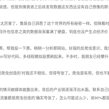
就感，但是热情衰退之后就发现数据这东西远没有自己想像的那
己太厉害了，像是自己洞悉了这个世界的所有秘密一样。但随着
目外包信息之类的数据渐渐塞满了硬盘，到底也没产生点经济价
比赛，帮我投一下票。稍稍一分析那网站，好弱的反爬虫意识，我
hon写好代码，多线程模拟投票刷起来。不多时，我朋友已经攀升
都是爬虫创造的’时我还不相信，觉得夸张了。爬虫是有用，但也不
的情况被媒体披露出来，背后的产业链逐渐浮出水面。联系自己
的流量都是爬虫创造的’确实夸张了，怎么可能这么少，说90%都