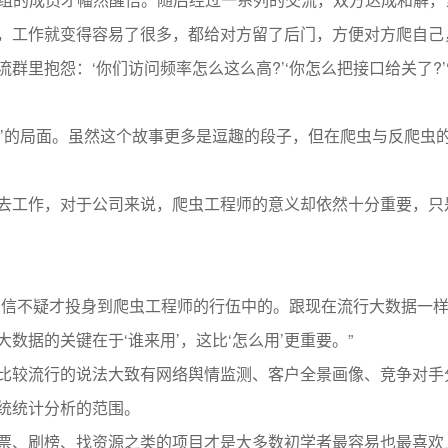
，工作就变得容易了很多，都给对方留了后门，方便对方爬自己
里抱怨：‘你们访问频率怎么这么高?’‘你怎么把接口给关了?’
赢’的局面。虽然这个故事更多是逗趣的段子，但在爬虫与反爬虫
去工作，对于公司来说，爬虫工程师的意义却依然十分重要，只
深信不疑才投身到爬虫工程师的行伍中的。跟现在流行大数据一
据的关键在于‘谁来用’，这比‘怎么用’更重要。”
比较流行的说法大致有网络舆情监测、客户全景画像、竞争对手
统统计分析的范围。
票、刷榜、找资源之类的项目才是大多数初学者最容易也最喜欢