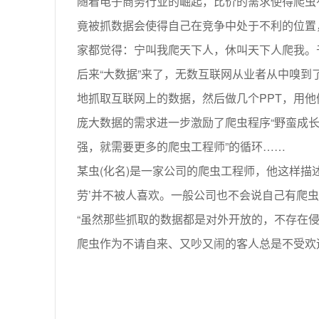
随着电子商务行业的崛起，比价的需求使得爬虫
竟被抓数据会使得自己在竞争中处于不利的位置
家都觉得：宁叫我爬天下人，休叫天下人爬我。
后来“大数据”来了，无数互联网从业者从中嗅
地抓取互联网上的数据，然后做几个PPT，用
庞大数据的需求进一步激励了爬虫程序“野蛮成长
强，就需要更多的爬虫工程师”的循环……
某虫(化名)是一家公司的爬虫工程师，他这样描
劳’并不被人喜欢。一般公司也不会说自己有爬虫
“虽然那些抓取的数据都是对外开放的，不存在
爬虫作为不请自来、又吵又闹的客人总是不受欢