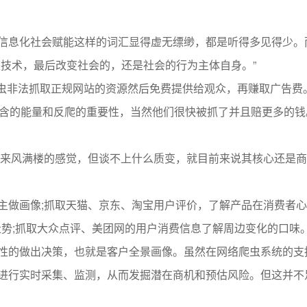
信息化社会赋能这样的词汇显得虚无缥缈，都是听得多见得少。
是技术，最后改变社会的，还是社会的行为主体自身。”
用爬虫非法抓取正规网站的资源然后免费提供给观众，再赚取广告费
蕴含的能量和反爬的重要性，当然他们很快被抓了并且赔更多的钱
雨欲来风满楼的感觉，但谈不上什么质变，就目前来说其核心还是
主做画像;抓取天猫、京东、淘宝用户评价，了解产品在消费者
走势;抓取大众点评、美团网的用户消费信息了解周边变化的口味
性的做出决策，也就是客户全景画像。虽然在网络爬虫系统的支
进行实时采集、监测，从而发掘潜在商机和预估风险。但这并不