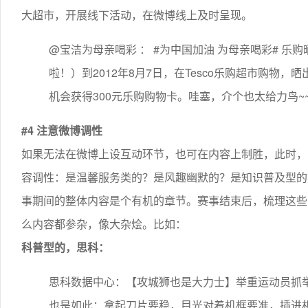
大超市，开展线下活动，在微博线上及时呈现。
@宝洁为母亲喝彩 ： #为中国加油 为母亲喝彩# 乐购
啦！）到2012年8月7日，在Tesco乐购超市购物
机会获得300元乐购购物卡。哇塞，介个也太给力鸟~~
#4 注意微博调性
如果无法在微博上设互动环节，也可在内容上制胜，此时，
容调性：是温馨服务类的？是风趣幽默的？是知识普及型的
事期间的整体内容是个有机的章节。赛事结束后，梳理这些
么内容都参杂，像大杂烩。比如：
科普型的，思科：
思科数据中心：【攻城狮也是大力士】举重运动员抓
也是如此：拿起刀片要稳，目光对着机框要准，插进机