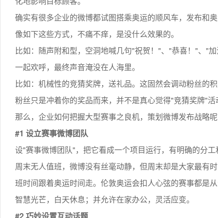
化地影响目标顾客。
确实有很多企业的微博都试图搭乘奥运的顺风车，发布和奥
像如下这些方式，不痛不痒，是没什么效果的。
比如：随声附和型，空洞地喊几句"祝贺！"、"恭喜！"、"
一起欢呼，最终声音淹没在人海里。
比如：机械性的竞猜奖牌，送礼品。这固然会调动粉丝的积
粉丝只是冲着你的奖品而来，并不是真心觉得"竞猜奖牌"活
那么，企业如何把握大型赛事之良机，策划微博发布战略呢
#1 设立赛事微博团队
设"赛事微博团队"，把它看成一个项目运行，有明确的分
周末无人值班，微博没有丝毫动静，但周末却是大家最有时
班时间跟着奥运时间走。伦敦奥运会扣人心弦的赛事都是从
智慧光芒，白天休息；并允许在家办公，灵活应变。
#2 巧妙设置互动话题