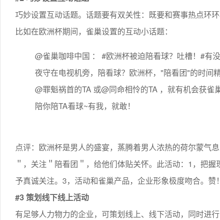
巧妙设置互动话题。话题要有双关性：既要和赛事热点环环
比如在欧洲杯期间，雀巢设置的互动小话题：
@雀巢咖啡中国 ： #欧洲杯被迫陪看球？吐槽！#
夜守在电视机旁，陪看球？欧洲杯，"陪看团"的时间
@罪魁祸首的TA 或@同命相怜的TA ，就有机会获雀
陪你陪TA看球~有我，就敢！
点评：欧洲杯是男人的盛宴，蒸腾着男人浓热的荷尔蒙气息
＂，关注＂陪看团＂，给他们体贴关怀。此活动：1，把握
予真诚关注。3，活动和雀巢产品，企业形象极度吻合。赞
#3 策划线下线上活动
有足够人力物力的企业，可策划线上、线下活动，同时进行