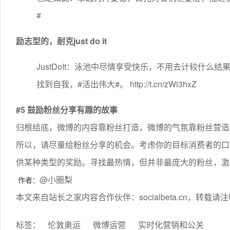
#
励志型的，耐克just do it
JustDoIt：泳池中尽情享受快乐，不用去计较什
找到自我，#活出伟大#。 http://t.cn/zWi3hxZ
#5 鼓励粉丝分享有趣的故事
归根结底，微博的内容靠粉丝打造，微博的气氛靠粉丝营造
所以，请尽量给粉丝分享的机会。考虑你的目标消费者的口
供某种类型的奖励。寻找最热情，但并非最庞大的粉丝，激
@小圈梨
作者：
本文来自站长之家内容合作伙伴：socialbeta.cn，转载
标签：
伦敦奥运
微博运营
实时化营销和公关