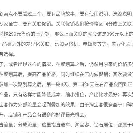
心卖点不要超过三个，要有品牌故事，要有使用说明、洗涤说明
专家证言，要有关联促销。关联促销我们按价格区间分成上关联
推299元售价的压力锅，那么上面关联的就应该是399元以上
这一品类之外的差异化关联，比如豆浆机、电饭煲等等。差异化关
有选择。
了，或者出现这样的情况，在聚划算之后，仍然用原来的价格多
在聚划算后，提高产品价格，同时继续在店内做促销；其次要做
参加一次聚划算之后，第一轮3天、第二轮5天左右产品会回到正
产品，只有这样才能降低成本、缩小排位，产出比才最好；再次
宝客作为外部流量会起到叠加的效果，由于淘宝客很多基于口碑
升，店铺和产品会有很多的好评暴光机会。
告流量；分成流量，这里指直通车、淘宝客、钻石展位，都属于