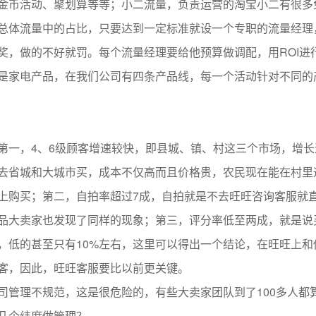
金币活动、聚划算等等；小二流量，负责运营的淘宝小二有很多
总体流量中的占比，只要达到一定标准就设一个专职的流量经理
奖，做的不好就罚。每个流量经理要给他预算做调配，用ROI进
是家电产品，在我们公司有四条产品线，每一个活动针对不同的
第一，4、6级顾客增速较快，即县城、镇、村这三个市场，增长
去省城和大城市买，成本不仅高而且价格贵，农民现在能在村里
上购买；第二，自拍率超过7成，自拍就是不去旺旺咨询客服就
品大卖家也发现了同样的现象；第三，评分率低至两成，就是说
，低的甚至只有10%左右，这里可以得出一个结论，在旺旺上和
客，因此，旺旺客服要比以前更关键。
司管理不规范，这是很危险的，有些大卖家团队到了100多人都
几个纬度做管理？