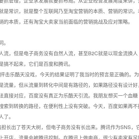
要抓管理，企业求发展就要抓布局。从企业经营发展角度来讲，
就是常识，就是整个互联网乃至淘宝营销的本质、营销的常识。
销的本质，还有淘宝大卖家当前面临的营销挑战及应对策略。
同。
人流，但是电子商务没有自然人流，甚至B2C就是以现金流换人
是搞不起来，它们是百度和腾讯。
我就抨击乐酷天没戏，今天的结果证明了我当时的预言是正确的。
是流量，但从流量到转化中间是有路径的，如果路径没有设计好
法直接对应，百度没有真正为乐酷天引流。我朋友想买一个血糖
搜索到转换的路径，在便利性上没有突破。今天，百度如果再不
人了。
扁担长出了苍天大树，但电子商务没有长出来。腾讯作为SNS，
上开店，流量会被腾讯控制。在腾讯上做电商，很少有卖家有足