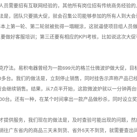
人员需要招有互联网经验的，其他所有岗位招有传统商务经验的
法是，团队只要搞大促，就会召集公司能够参加的所有人到大会
基本上第一轮、第二轮就被批得一塌糊涂，这就逼使项目组人员
要做好客服培训；第三还要有相应的KPI考核，比如说这次大促
克疗法。易积电器曾经为一款699元的格兰仕微波炉做大促，目
600多台。我们的做法是，立刻停止销售，同时挂告示声称产品已
货会继续销售。结果，从7点半开始，这款微波炉就以一分钟两台
800台。还有一种，在某个时间拿出一款产品做秒杀，同时设立
才提供服务，我们现在的做法是，及时查验可能出现的问题，然
销往广东省内的商品三天未到货、省外5天不到货，就需要查出