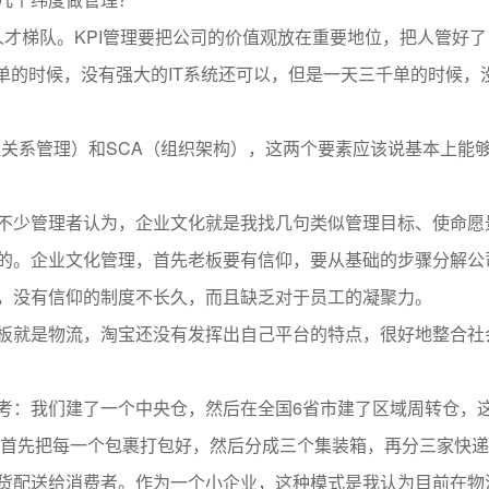
、人才梯队。KPI管理要把公司的价值观放在重要地位，把人管好了
单的时候，没有强大的IT系统还可以，但是一天三千单的时候，
理关系管理）和SCA（组织架构），这两个要素应该说基本上能
不少管理者认为，企业文化就是我找几句类似管理目标、使命愿
的。企业文化管理，首先老板要有信仰，要从基础的步骤分解公
，没有信仰的制度不长久，而且缺乏对于员工的凝聚力。
板就是物流，淘宝还没有发挥出自己平台的特点，很好地整合社
考：我们建了一个中央仓，然后在全国6省市建了区域周转仓，
我们首先把每一个包裹打包好，然后分成三个集装箱，再分三家快
货配送给消费者。作为一个小企业，这种模式是我认为目前在物