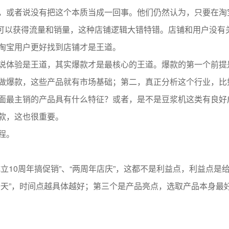
，或者说没有把这个本质当成一回事。他们仍然认为，只要在淘
就可以获得流量和销量，这种店铺逻辑大错特错。店铺和用户没有
淘宝用户更好找到店铺才是王道。
说体验是王道，其实爆款才是最核心的王道。爆款的第一个前提
做爆款，这些产品就有市场基础；第二，真正分析这个行业，比
面最主销的产品具有什么特征？或者，是不是豆浆机这类有良好
款，这也很重要。
程。
立10周年搞促销”、“两周年店庆”，这都不是利益点，利益点是
一天”，时间点越具体越好；第三个是产品亮点，选取产品本身最