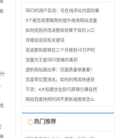
营
SEO的用户互动：论在线评论内容的重
本
3个被忽视策略帮你提升电商网站流量
如何找到并改进那些效果不佳的入口
详细说说目标关键词
说说那些能够在三个月做到10万IP的
流量为王是SEO思维的毒药
透析网站跳出率：页面质量很重要！
为什
百度零位置排名，如何利用其快速获
，
干货：4大标题优化技巧原理引爆自然
网站百度快照时间不更新或倒退怎么
抢
热门推荐
它
够