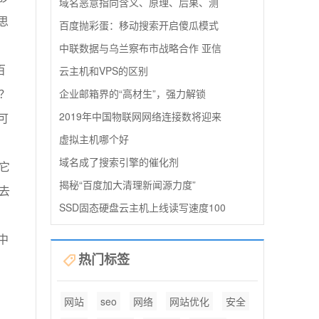
域名恶意指向含义、原理、后果、测
思
百度抛彩蛋：移动搜索开启傻瓜模式
中联数据与乌兰察布市战略合作 亚信
百
云主机和VPS的区别
？
企业邮箱界的“高材生”，强力解锁
2019年中国物联网网络连接数将迎来
可
虚拟主机哪个好
域名成了搜索引擎的催化剂
它
揭秘“百度加大清理新闻源力度”
去
SSD固态硬盘云主机上线读写速度100
中
热门标签
网站
seo
网络
网站优化
安全