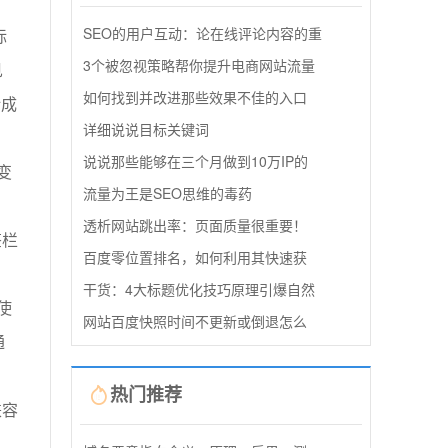
SEO的用户互动：论在线评论内容的重
标
3个被忽视策略帮你提升电商网站流量
见
如何找到并改进那些效果不佳的入口
计成
详细说说目标关键词
说说那些能够在三个月做到10万IP的
变
流量为王是SEO思维的毒药
透析网站跳出率：页面质量很重要！
签栏
百度零位置排名，如何利用其快速获
干货：4大标题优化技巧原理引爆自然
使
网站百度快照时间不更新或倒退怎么
通
热门推荐
兼容