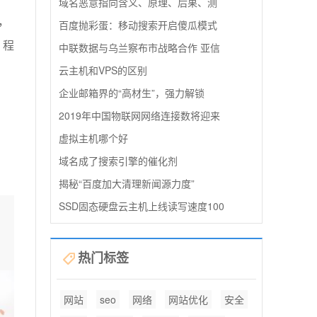
域名恶意指向含义、原理、后果、测
，
百度抛彩蛋：移动搜索开启傻瓜模式
，程
中联数据与乌兰察布市战略合作 亚信
云主机和VPS的区别
企业邮箱界的“高材生”，强力解锁
2019年中国物联网网络连接数将迎来
虚拟主机哪个好
域名成了搜索引擎的催化剂
揭秘“百度加大清理新闻源力度”
SSD固态硬盘云主机上线读写速度100
热门标签
网站
seo
网络
网站优化
安全