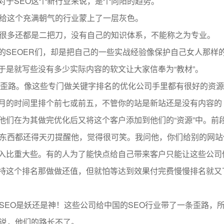
对于SEO这个新行业来说，是个向阳的趋势。
，给这个充满朝气的行业蒙上了一层灰色。
且很多还都是二把刀，没有自己的知识体系，不能称之为专业。
的SEOER们，却是把自己的一些实战经验像保护自己女人那样
于是就写些没有多少实际内容的软文让大家信奉为“教材”。
一条歪路。像这些专门做关键字排名的优化公司手里都有很好的资
月的时间里排个前七或前五，不管你的站是新站还是没有内容的
他们在为其做完优化后又将这个客户添加到他们的“资源”中。前
多东西都还得天刃提醒他，觉得很可笑。我问他，你们给别的网站
入比重大些。有的人为了能快点给自己带来客户只能让这些公司
持这个排名那做做还值，但就怕等达到效果付完费慢慢排名就又
SEO是妖还是神！这些公司给中国的SEO行业带了一条歪路，
来说，他们的路长不了。