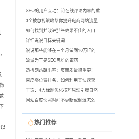
SEO的用户互动：论在线评论内容的重
3个被忽视策略帮你提升电商网站流量
如何找到并改进那些效果不佳的入口
的
详细说说目标关键词
说说那些能够在三个月做到10万IP的
源，
流量为王是SEO思维的毒药
透析网站跳出率：页面质量很重要！
段
百度零位置排名，如何利用其快速获
做
干货：4大标题优化技巧原理引爆自然
做
网站百度快照时间不更新或倒退怎么
下
热门推荐
所以