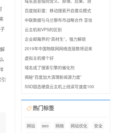
域名恶意指向含义、原理、后果、测
时
百度抛彩蛋：移动搜索开启傻瓜模式
来
中联数据与乌兰察布市战略合作 亚信
辈子
云主机和VPS的区别
企业邮箱界的“高材生”，强力解锁
2019年中国物联网网络连接数将迎来
理解
虚拟主机哪个好
么
域名成了搜索引擎的催化剂
样
揭秘“百度加大清理新闻源力度”
索引
SSD固态硬盘云主机上线读写速度100
热门标签
网站
seo
网络
网站优化
安全