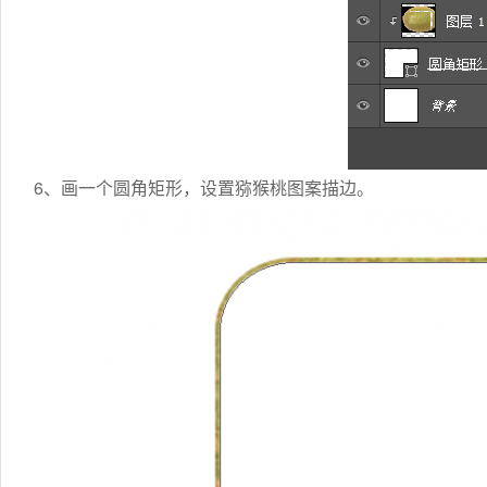
6、画一个圆角矩形，设置猕猴桃图案描边。