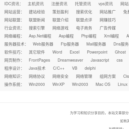
IDC资讯：
主机资讯
注册资讯
托管资讯
vps资讯
网站
网站运营：
建站经验
策划盈利
搜索优化
网站推广
免
网站联盟：
联盟新闻
联盟介绍
联盟点评
网赚技巧
行业资讯：
搜索引擎
网络游戏
电子商务
广告传媒
网络编程：
Asp.Net编程
Asp编程
Php编程
Xml编程
A
服务器技术：
Web服务器
Ftp服务器
Mail服务器
Dns服
软件技巧：
其它软件
Word
Excel
Powerpoint
Ghost
网页制作：
FrontPages
Dreamweaver
Javascript
css
程序设计：
Java技术
C/C++
VB
delphi
网络知识：
网络协议
网络安全
网络管理
组网方案
Ci
操作系统：
Win2000
WinXP
Win2003
Mac OS
Linux
为学习和知识分享目的，本站文章部分自网络
如有其
友情链接：