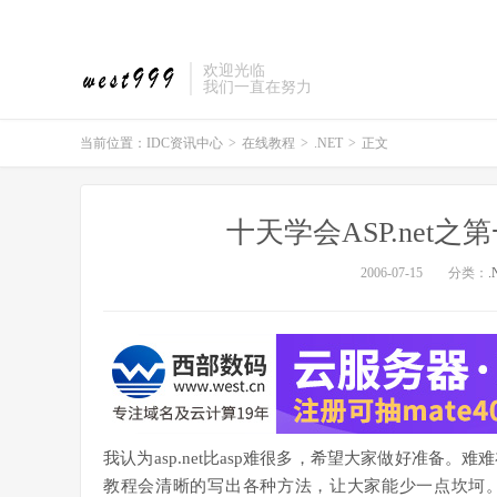
欢迎光临
我们一直在努力
当前位置：
IDC资讯中心
>
在线教程
>
.NET
>
正文
十天学会ASP.net之第一
2006-07-15
分类：
.
我认为asp.net比asp难很多，希望大家做好准备
教程会清晰的写出各种方法，让大家能少一点坎坷。在