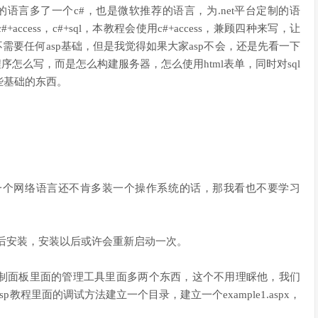
是常用的语言多了一个c#，也是微软推荐的语言，为.net平台定制的语
，c#+access，c#+sql，本教程会使用c#+access，兼顾四种来写，让
net不需要任何asp基础，但是我觉得如果大家asp不会，还是先看一下
程序怎么写，而是怎么构建服务器，怎么使用html表单，同时对sql
些基础的东西。
习一个网络语言还不肯多装一个操作系统的话，那我看也不要学习
，然后安装，安装以后或许会重新启动一次。
装以后会在控制面板里面的管理工具里面多两个东西，这个不用理睬他，我们
sp教程里面的调试方法建立一个目录，建立一个example1.aspx，