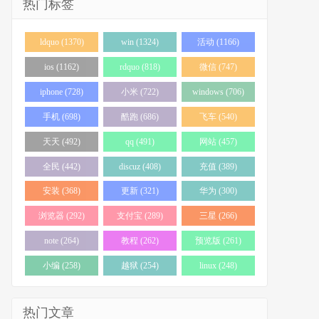
热门标签
ldquo (1370)
win (1324)
活动 (1166)
ios (1162)
rdquo (818)
微信 (747)
iphone (728)
小米 (722)
windows (706)
手机 (698)
酷跑 (686)
飞车 (540)
天天 (492)
qq (491)
网站 (457)
全民 (442)
discuz (408)
充值 (389)
安装 (368)
更新 (321)
华为 (300)
浏览器 (292)
支付宝 (289)
三星 (266)
note (264)
教程 (262)
预览版 (261)
小编 (258)
越狱 (254)
linux (248)
热门文章