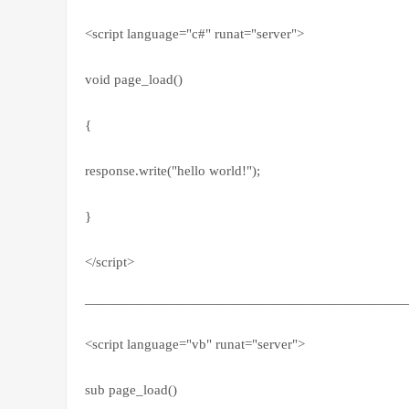
<script language="c#" runat="server">
void page_load()
{
response.write("hello world!");
}
</script>
————————————————————————
<script language="vb" runat="server">
sub page_load()