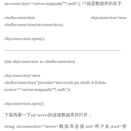
strconnection+=server.mappath("*.mdb"); //*就是数据库的名字
oledbconnection objconnection=new
oledbconnection(strconnection);
objconnection.open();
——————————————————————————–
dim objconnection as oledbconnection
objconnection=new
oledbconnection("provider=microsoft.jet.oledb.4.0;data
source="+server.mappath("*.mdb"))
objconnection.open()
下面再看一下sql server的连接数据库并打开；
string strconnection="server=数据库连接;uid=用户名;pwd=密