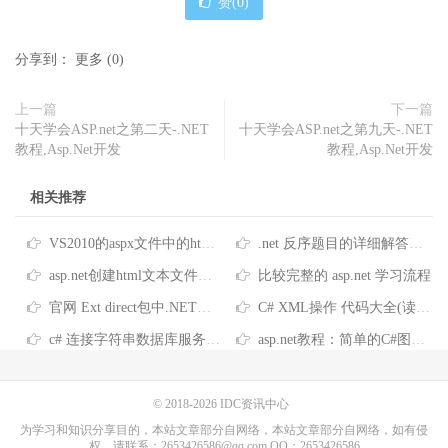
赞(
0
)
分享到：
更多
(
0
)
上一篇
下一篇
十天学会ASP.net之第二天-.NET
十天学会ASP.net之第九天-.NET
教程,Asp.Net开发
教程,Asp.Net开发
相关推荐
VS2010的aspx文件中的html代码的格式化方法
.net 反序题目的详细解答第1/2页
asp.net创建html文本文件实例
比较完整的 asp.net 学习流程
官网 Ext direct包中.NET版的问题
C# XML操作 代码大全(读XML,写XML,更新,删除节点,与dataset结合等)第1/2页
c# 连接字符串数据库服务器端口号 .net状态服务器端口号
asp.net教程：简单的C#图片上传代码或C#文件上传代码
© 2018-2026
IDC资讯中心
为学习和知识分享目的，本站文章部分自网络，本站文章部分自网络，如有侵
权，请联系：2653426586@qq.com QQ：2653426586