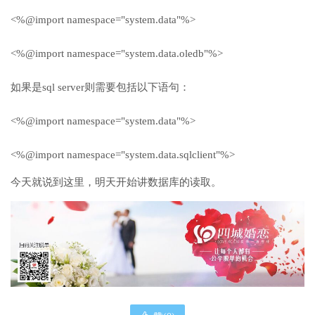
<%@import namespace="system.data"%>
<%@import namespace="system.data.oledb"%>
如果是sql server则需要包括以下语句：
<%@import namespace="system.data"%>
<%@import namespace="system.data.sqlclient"%>
今天就说到这里，明天开始讲数据库的读取。