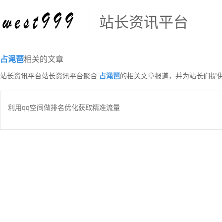
站长资讯平台
占渑琶
相关的文章
站长资讯平台站长资讯平台聚合
占渑琶
的相关文章报道，并为站长们提
利用qq空间做排名优化获取精准流量