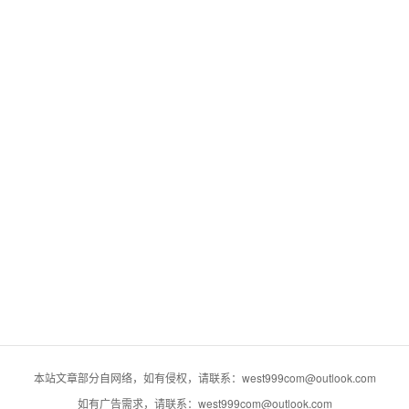
本站文章部分自网络，如有侵权，请联系：west999com@outlook.com
如有广告需求，请联系：west999com@outlook.com