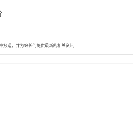
台
章报道，并为站长们提供最新的相关资讯