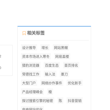
相关标签
设计推导
增长
网站黑帽
2
资本市场进入寒冬
网易盖楼
猎豹浏览器
百度生态
首页排名
0
常德找工作
输入法
墨刀
大型门户
网络炒作事件
优化新手
产品经理峰会
榱
探讨搜索引擎的秘密
陈
抖音营销
电商网站优化