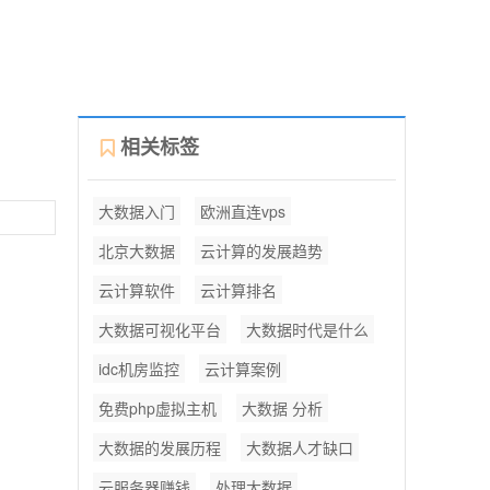
相关标签
大数据入门
欧洲直连vps
北京大数据
云计算的发展趋势
云计算软件
云计算排名
大数据可视化平台
大数据时代是什么
idc机房监控
云计算案例
免费php虚拟主机
大数据 分析
大数据的发展历程
大数据人才缺口
云服务器赚钱
处理大数据