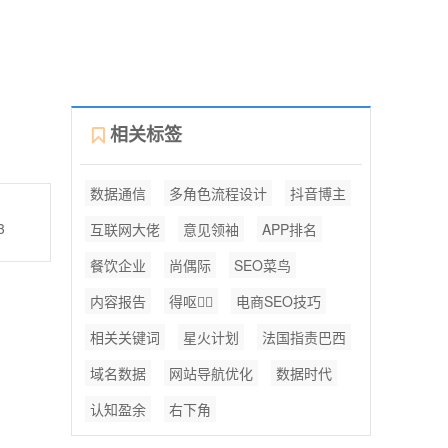
相关标签
数据通信
多角色流程设计
抖音博主
3
互联网大佬
意见领袖
APP排名
餐饮企业
尚偶际
SEO菜鸟
内容报告
得呕
电商SEO技巧
相关关键词
星火计划
法国指责巴西
域名数据
网站导航优化
数据时代
认知盈余
右下角