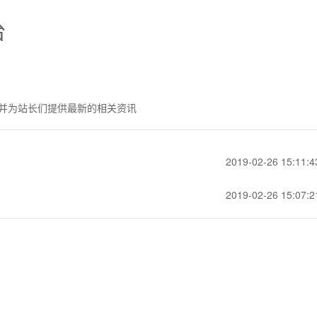
台
并为站长们提供最新的相关资讯
2019-02-26 15:11:4
2019-02-26 15:07:2