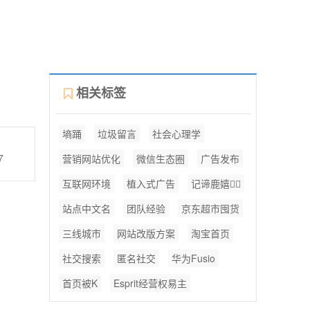
相关标签
墒踊
垃圾留言
社会心理学
7
营销网站优化
微信生态圈
广告发布
互联网环境
植入式广告
记谛鹿嬉
站点中文名
团队经验
京东超市囤货
三线城市
网站改版方案
淘宝首页
社交搜索
匿名社交
华为Fusio
首页被K
Esprit经营权易主