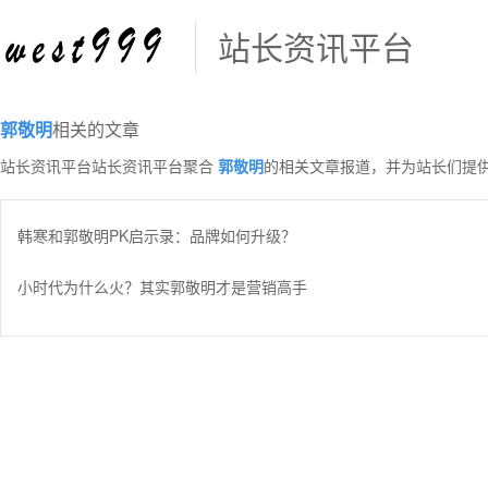
站长资讯平台
郭敬明
相关的文章
站长资讯平台站长资讯平台聚合
郭敬明
的相关文章报道，并为站长们提
韩寒和郭敬明PK启示录：品牌如何升级？
小时代为什么火？其实郭敬明才是营销高手