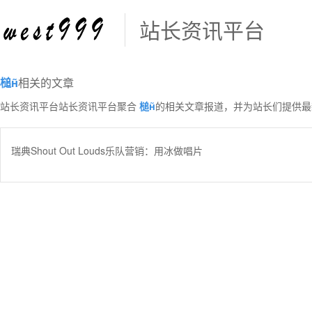
站长资讯平台
槌
相关的文章
站长资讯平台站长资讯平台聚合
槌
的相关文章报道，并为站长们提供最
瑞典Shout Out Louds乐队营销：用冰做唱片