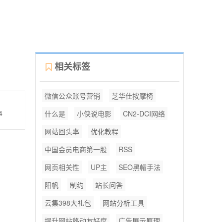
相关标签
微信公众账号营销
芝华仕按摩椅
4
什么是
小侠说电影
CN2-DCI网络
网站回头率
优化教程
中国会员电商第一股
RSS
网页相关性
UP主
SEO黑帽手法
阳帆
制约
站长问答
云集398大礼包
网站分析工具
提升网站移动友好度
广告展示原理