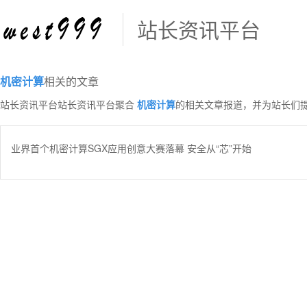
站长资讯平台
机密计算
相关的文章
站长资讯平台站长资讯平台聚合
机密计算
的相关文章报道，并为站长们
业界首个机密计算SGX应用创意大赛落幕 安全从“芯”开始