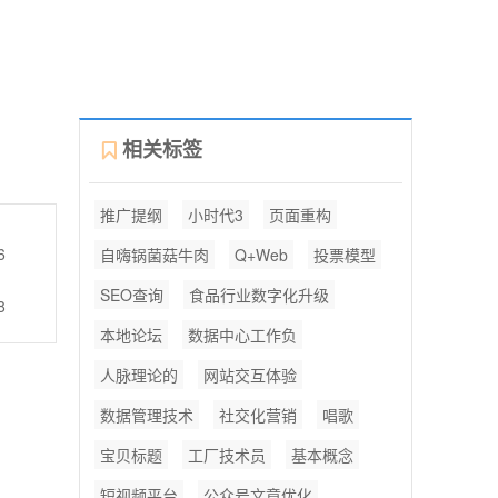
相关标签
推广提纲
小时代3
页面重构
6
自嗨锅菌菇牛肉
Q+Web
投票模型
SEO查询
食品行业数字化升级
8
本地论坛
数据中心工作负
人脉理论的
网站交互体验
数据管理技术
社交化营销
唱歌
宝贝标题
工厂技术员
基本概念
短视频平台
公众号文章优化