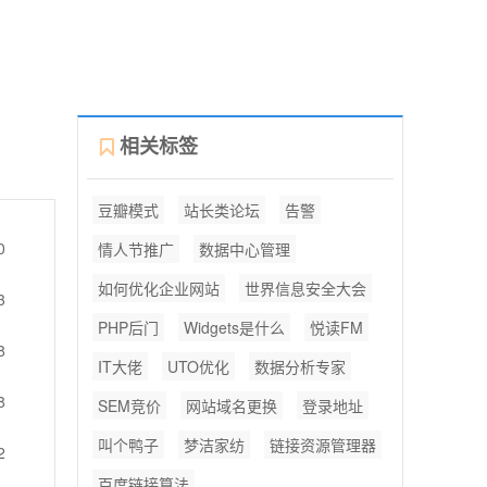
相关标签
豆瓣模式
站长类论坛
告警
0
情人节推广
数据中心管理
如何优化企业网站
世界信息安全大会
3
PHP后门
Widgets是什么
悦读FM
8
IT大佬
UTO优化
数据分析专家
8
SEM竞价
网站域名更换
登录地址
叫个鸭子
梦洁家纺
链接资源管理器
2
百度链接算法