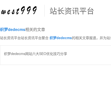
站长资讯平台
织梦dedecms
相关的文章
站长资讯平台站长资讯平台聚合
织梦dedecms
的相关文章报道，并为站
织梦dedecms网站六大SEO优化技巧分享