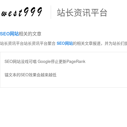
站长资讯平台
SEO网站
相关的文章
站长资讯平台站长资讯平台聚合
SEO网站
的相关文章报道，并为站长们
SEO网站没戏可唱 Google停止更新PageRank
锚文本的SEO效果会越来越低