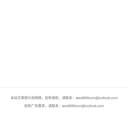
本站文章部分自网络，如有侵权，请联系：west999com@outlook.com
如有广告需求，请联系：west999com@outlook.com