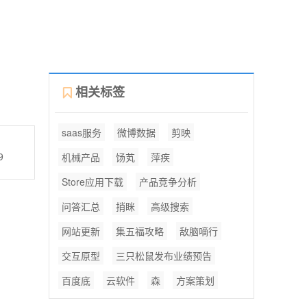
相关标签
saas服务
微博数据
剪映
9
机械产品
饧芄
萍疾
Store应用下载
产品竞争分析
问答汇总
捎眯
高级搜索
网站更新
集五福攻略
敌脑嘀行
交互原型
三只松鼠发布业绩预告
百度底
云软件
森
方案策划