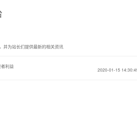
台
，并为站长们提供最新的相关资讯
费者利益
2020-01-15 14:30:4